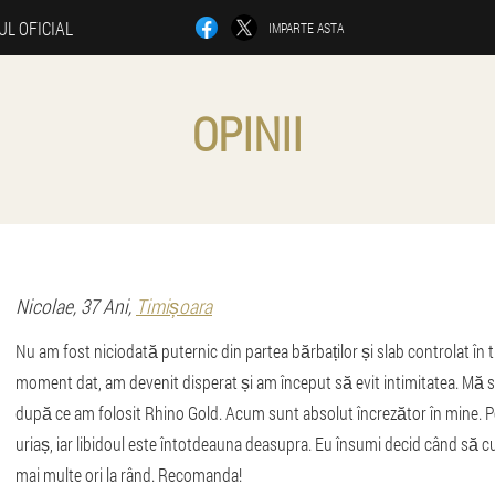
UL OFICIAL
IMPARTE ASTA
OPINII
Nicolae
, 37 Ani,
Timișoara
Nu am fost niciodată puternic din partea bărbaților și slab controlat în 
moment dat, am devenit disperat și am început să evit intimitatea. Mă 
după ce am folosit Rhino Gold. Acum sunt absolut încrezător în mine. 
uriaș, iar libidoul este întotdeauna deasupra. Eu însumi decid când să c
mai multe ori la rând. Recomanda!