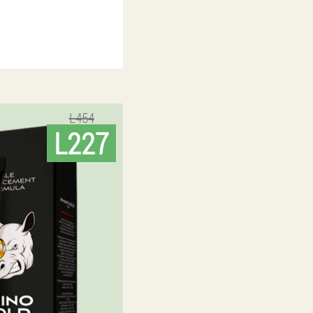
L454
L227