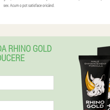
sex. Acum o pot satisface oricând.
A RHINO GOLD
DUCERE