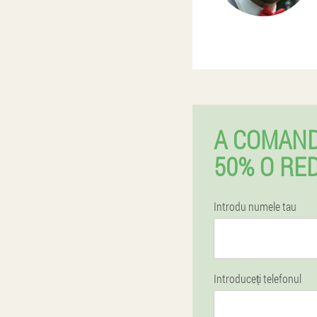
A COMAND
50% O RE
Introdu numele tau
Introduceți telefonul