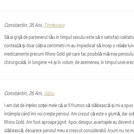
Constantin
, 35 Ani,
Timișoara
Să ai grijă de partenerul tău în timpul sexului este să o satisfaci calitati
contează și doar câțiva centimetri m-au împiedicat să încep o relație lung
medicamente precum Rhino Gold gel care fac posibilă mărirea penisului
chirurgicală. În lungime +4 și în volum, de asemenea, în timpul unei erec
Constantin
, 26 Ani,
Sibiu
I-am dat de înțeles soției mele că ar fi frumos să slăbească și mi-a spus
întâmpla când îmi voi crește penisul. Am crezut că este o glumă, dar soț
Rhino Gold. Am fost aproape jignit. Apoi, desigur, avantajele au devenit 
slăbească, deoarece penisul meu a crescut considerabil. Acum nu ne ma